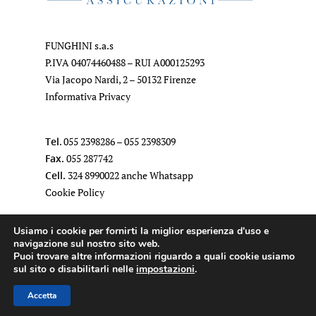
FUNGHINI s.a.s
P.IVA 04074460488 – RUI A000125293
Via Jacopo Nardi, 2 – 50132 Firenze
Informativa Privacy
Tel
.
055 2398286
–
055 2398309
Fax.
055 287742
Cell.
324 8990022
anche Whatsapp
Cookie Policy
Usiamo i cookie per fornirti la miglior esperienza d'uso e
Mail
.
funghiniassicurazioni@gmail.com
navigazione sul nostro sito web.
Pec
.
firenze@pec.agentireale.it
Puoi trovare altre informazioni riguardo a quali cookie usiamo
sul sito o disabilitarli nelle
impostazioni
.
Intermediario soggetto al controllo dell’IVASS
Accetta