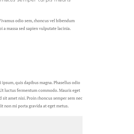
t. Vivamus odio sem, rhoncus vel bibendum
i a massa sed sapien vulputate lacinia.
nisi ipsum, quis dapibus magna. Phasellus odio
la. Ut luctus fermentum commodo. Mauris eget
 id sit amet nisi. Proin rhoncus semper sem nec
it non mi porta gravida at eget metus.