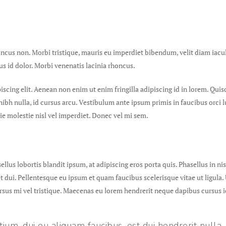
honcus non. Morbi tristique, mauris eu imperdiet bibendum, velit diam iacul
bus id dolor. Morbi venenatis lacinia rhoncus.
scing elit. Aenean non enim ut enim fringilla adipiscing id in lorem. Qui
ibh nulla, id cursus arcu. Vestibulum ante ipsum primis in faucibus orci 
stie molestie nisl vel imperdiet. Donec vel mi sem.
sellus lobortis blandit ipsum, at adipiscing eros porta quis. Phasellus in 
get dui. Pellentesque eu ipsum et quam faucibus scelerisque vitae ut ligu
 cursus mi vel tristique. Maecenas eu lorem hendrerit neque dapibus cursus
etium, dui eu aliquam faucibus, est dui hendrerit nulla