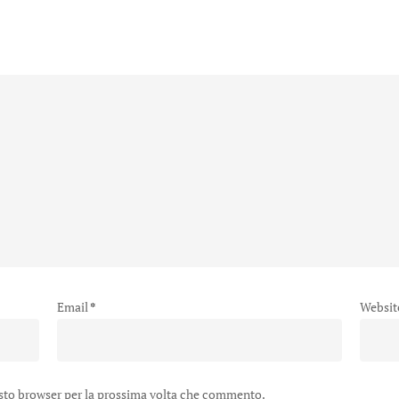
Email
*
Websit
esto browser per la prossima volta che commento.