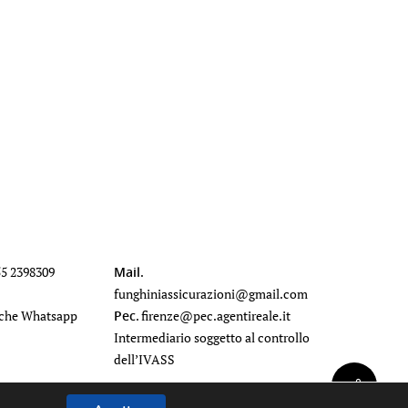
55 2398309
Mail
.
funghiniassicurazioni@gmail.com
che Whatsapp
Pec
.
firenze@pec.agentireale.it
Intermediario soggetto al controllo
dell’IVASS