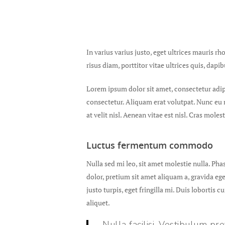
In varius varius justo, eget ultrices mauris r
risus diam, porttitor vitae ultrices quis, dapi
Hit enter to search or ESC to close
Lorem ipsum dolor sit amet, consectetur adipi
consectetur. Aliquam erat volutpat. Nunc eu n
at velit nisl. Aenean vitae est nisl. Cras mole
Luctus fermentum commodo
Nulla sed mi leo, sit amet molestie nulla. Pha
dolor, pretium sit amet aliquam a, gravida e
justo turpis, eget fringilla mi. Duis lobortis
aliquet.
Nulla facilisi. Vestibulum pr