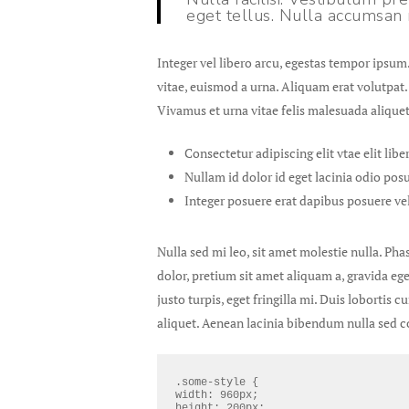
eget tellus. Nulla accumsan r
Integer vel libero arcu, egestas tempor ipsu
vitae, euismod a urna. Aliquam erat volutpat.
Vivamus et urna vitae felis malesuada aliquet
Consectetur adipiscing elit vtae elit libe
Nullam id dolor id eget lacinia odio posu
Integer posuere erat dapibus posuere vel
Nulla sed mi leo, sit amet molestie nulla. Pha
dolor, pretium sit amet aliquam a, gravida e
justo turpis, eget fringilla mi. Duis lobortis
aliquet. Aenean lacinia bibendum nulla sed c
.some-style {
width: 960px;
height: 200px;