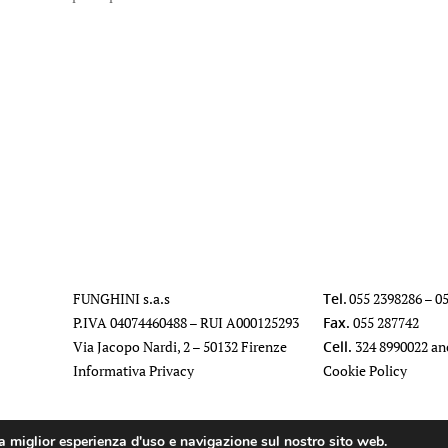
FUNGHINI s.a.s
Tel
.
055 2398286
–
0
P.IVA 04074460488 – RUI A000125293
Fax.
055 287742
Via Jacopo Nardi, 2 – 50132 Firenze
Cell.
324 8990022
an
Informativa Privacy
Cookie Policy
la miglior esperienza d'uso e navigazione sul nostro sito web.