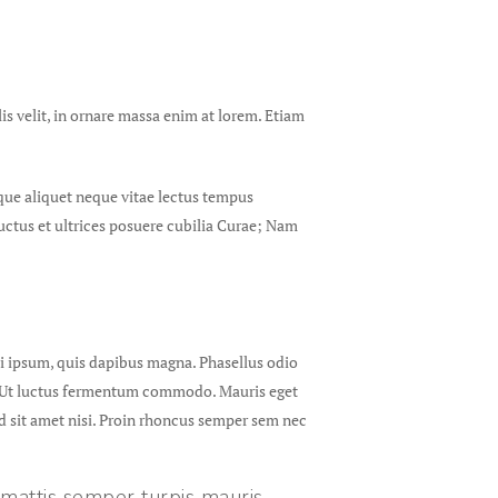
is velit, in ornare massa enim at lorem. Etiam
sque aliquet neque vitae lectus tempus
luctus et ultrices posuere cubilia Curae; Nam
nisi ipsum, quis dapibus magna. Phasellus odio
la. Ut luctus fermentum commodo. Mauris eget
 id sit amet nisi. Proin rhoncus semper sem nec
, mattis semper turpis mauris