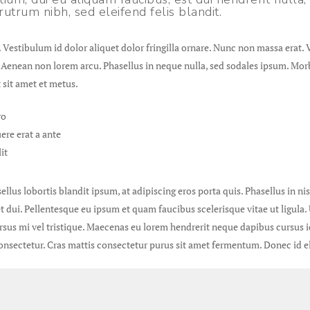
utrum nibh, sed eleifend felis blandit.
m. Vestibulum id dolor aliquet dolor fringilla ornare. Nunc non massa era
 Aenean non lorem arcu. Phasellus in neque nulla, sed sodales ipsum. Morb
 sit amet et metus.
ro
ere erat a ante
it
sellus lobortis blandit ipsum, at adipiscing eros porta quis. Phasellus in 
get dui. Pellentesque eu ipsum et quam faucibus scelerisque vitae ut ligu
 cursus mi vel tristique. Maecenas eu lorem hendrerit neque dapibus cursus
onsectetur. Cras mattis consectetur purus sit amet fermentum. Donec id el