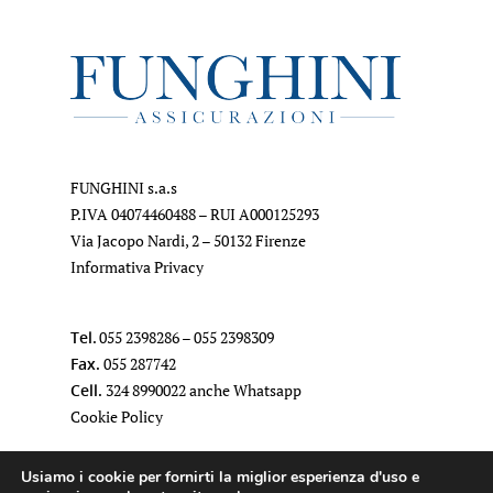
FUNGHINI s.a.s
P.IVA 04074460488 – RUI A000125293
Via Jacopo Nardi, 2 – 50132 Firenze
Informativa Privacy
Tel
.
055 2398286
–
055 2398309
Fax.
055 287742
Cell.
324 8990022
anche Whatsapp
Cookie Policy
Usiamo i cookie per fornirti la miglior esperienza d'uso e
Mail
.
funghiniassicurazioni@gmail.com