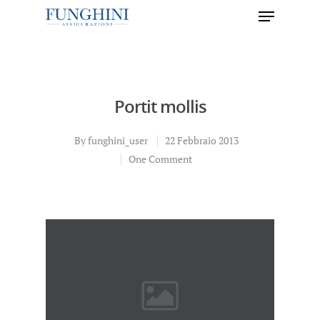
Hit enter to search or ESC to close
Portit mollis
By
funghini_user
22 Febbraio 2013
One Comment