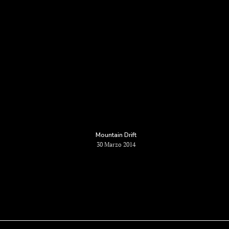
Per il tuo Business
Reclami
Contatti
Mountain Drift
30 Marzo 2014