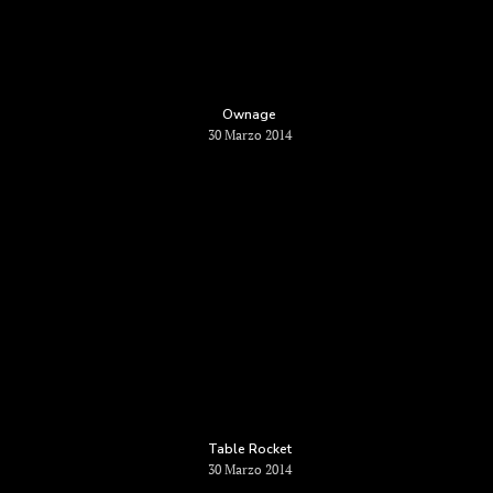
Ownage
30 Marzo 2014
Home
Chi Siamo
I Nostri Prodotti
Table Rocket
Denuncia un sini
Per la tua famiglia
30 Marzo 2014